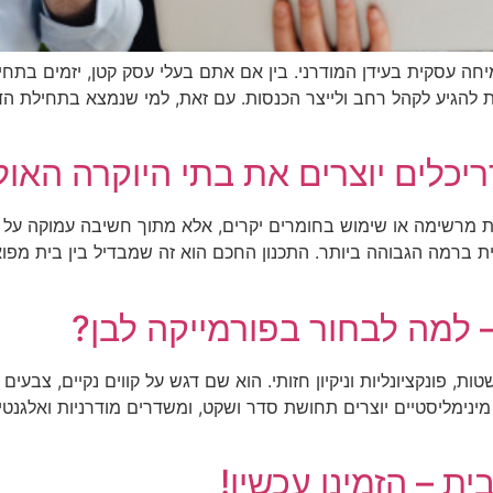
יחה עסקית בעידן המודרני. בין אם אתם בעלי עסק קטן, יזמים בתחי
יות להגיע לקהל רחב ולייצר הכנסות. עם זאת, למי שנמצא בתחילת ה
דריכלים יוצרים את בתי היוקרה האו
ית מרשימה או שימוש בחומרים יקרים, אלא מתוך חשיבה עמוקה על ח
ית ברמה הגבוהה ביותר. התכנון החכם הוא זה שמבדיל בין בית מפו
 למה לבחור בפורמייקה לבן?
, פונקציונליות וניקיון חזותי. הוא שם דגש על קווים נקיים, צבעים
ינימליסטיים יוצרים תחושת סדר ושקט, ומשדרים מודרניות ואלגנטי
ת – הזמינו עכשיו!